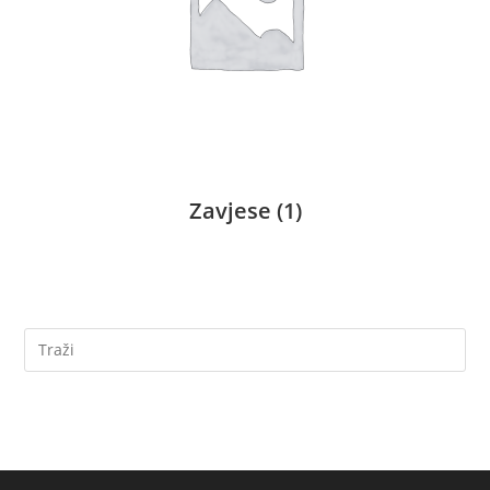
Zavjese
(1)
Pretražite
ovu
web
stranicu